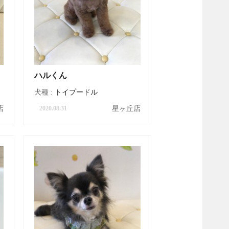
ハルくん
犬種 :
トイプードル
店
星ヶ丘店
2020.08.31