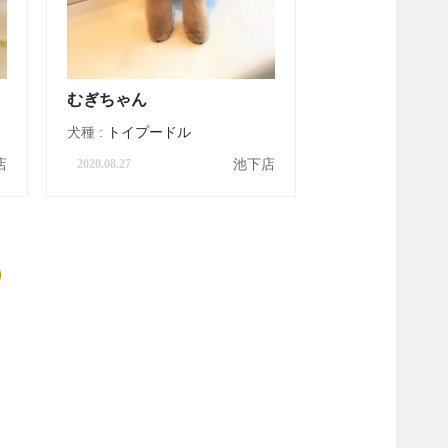
むぎちゃん
犬種 :
トイプードル
店
池下店
2020.08.27