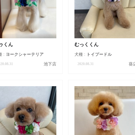
ゥくん
むっくくん
 :
ヨークシャーテリア
犬種 :
トイプードル
池下店
葵
20.08.31
2020.08.31