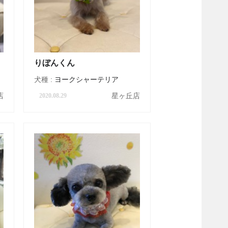
りぼんくん
犬種 :
ヨークシャーテリア
店
星ヶ丘店
2020.08.29