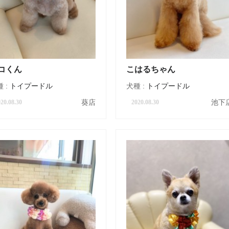
コくん
こはるちゃん
 :
トイプードル
犬種 :
トイプードル
葵店
池下
20.08.30
2020.08.30