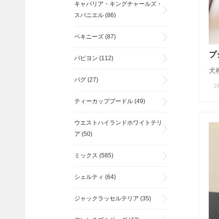
キャバリア・キングチャールズ・
スパニエル
(86)
ペキニーズ
(87)
プ
パピヨン
(112)
犬種
パグ
(27)
20
ティーカッププードル
(49)
ウエストハイランドホワイトテリ
ア
(50)
ミックス
(585)
シェルティ
(64)
ジャックラッセルテリア
(35)