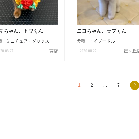
キちゃん、トワくん
ニコちゃん、ラブくん
 :
ミニチュア・ダックス
犬種 :
トイプードル
葵店
星ヶ丘
20.08.27
2020.08.27
1
2
…
7