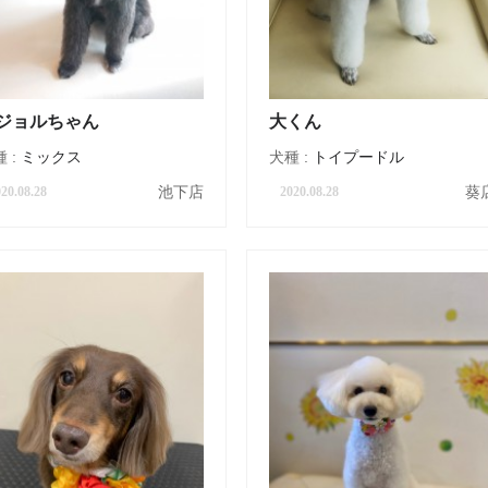
ジョルちゃん
大くん
 :
ミックス
犬種 :
トイプードル
池下店
葵
20.08.28
2020.08.28