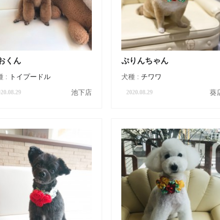
おくん
ぷりんちゃん
 :
トイプードル
犬種 :
チワワ
池下店
葵
20.08.29
2020.08.29