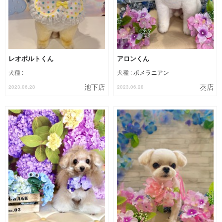
レオポルトくん
アロンくん
犬種 :
犬種 :
ポメラニアン
池下店
葵店
2023.06.28
2023.06.28