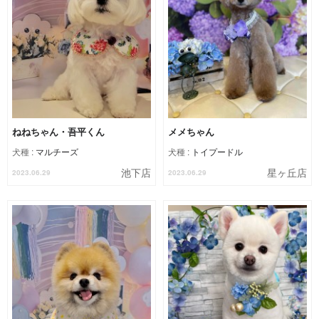
ねねちゃん・吾平くん
メメちゃん
犬種 :
マルチーズ
犬種 :
トイプードル
池下店
星ヶ丘店
2023.06.29
2023.06.29