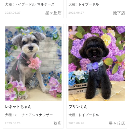
犬種 :
トイプードル
,
マルチーズ
犬種 :
トイプードル
星ヶ丘店
池下店
2023.06.27
2023.06.27
レネットちゃん
プリンくん
犬種 :
ミニチュアシュナウザー
犬種 :
トイプードル
葵店
星ヶ丘店
2023.06.26
2023.06.26