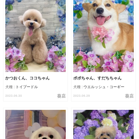
かつおくん、ココちゃん
ポポちゃん、すだちちゃん
犬種 :
トイプードル
犬種 :
ウエルッシュ・コーギー
葵店
葵店
2023.06.30
2023.06.29