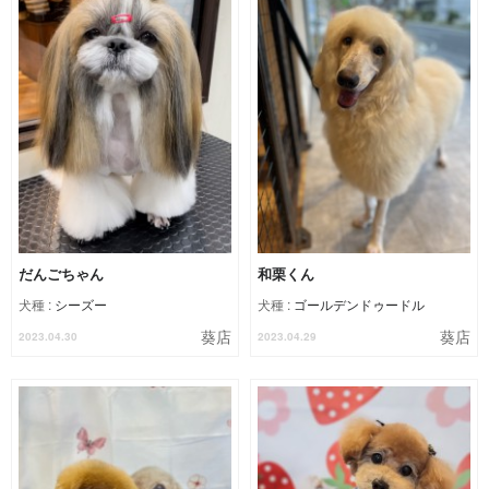
だんごちゃん
和栗くん
犬種 :
シーズー
犬種 :
ゴールデンドゥードル
葵店
葵店
2023.04.30
2023.04.29