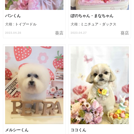
パンくん
ぽのちゃん・まなちゃん
犬種 :
トイプードル
犬種 :
ミニチュア・ダックス
葵店
葵店
2023.04.28
2023.04.27
メルシーくん
ココくん