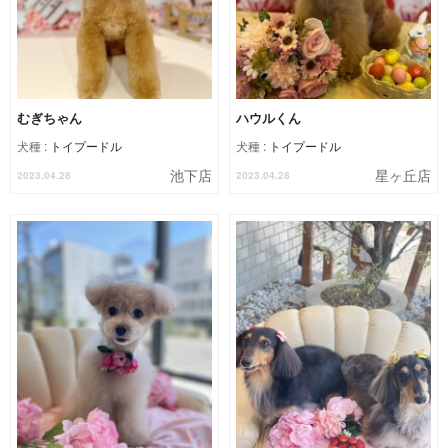
むぎちゃん
ハウルくん
犬種 :
トイプードル
犬種 :
トイプードル
池下店
星ヶ丘店
2023.04.28
2023.04.28