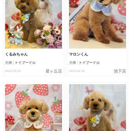
くるみちゃん
マロンくん
犬種 :
トイプードル
犬種 :
トイプードル
星ヶ丘店
池下店
2023.04.29
2023.04.29