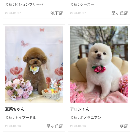
犬種 :
ビションフリーゼ
犬種 :
シーズー
池下店
星ヶ丘店
2023.04.27
2023.04.27
夏菜ちゃん
アロンくん
犬種 :
トイプードル
犬種 :
ポメラニアン
星ヶ丘店
葵店
2023.04.26
2023.04.26