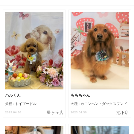
ハルくん
ももちゃん
犬種 :
トイプードル
犬種 :
カニンヘン・ダックスフンド
星ヶ丘店
池下店
2023.04.30
2023.04.30