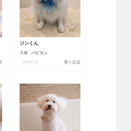
ジンくん
犬種 :
パピヨン
店
星ヶ丘店
2020.12.31