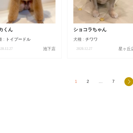
カくん
ショコラちゃん
 :
トイプードル
犬種 :
チワワ
池下店
星ヶ丘
20.12.27
2020.12.27
1
2
…
7