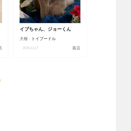
イブちゃん、ジョーくん
犬種 :
トイプードル
店
葵店
2020.12.27