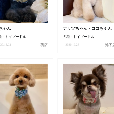
ちゃん
ナッツちゃん・ココちゃん
 :
トイプードル
犬種 :
トイプードル
葵店
池下
20.12.28
2020.12.28