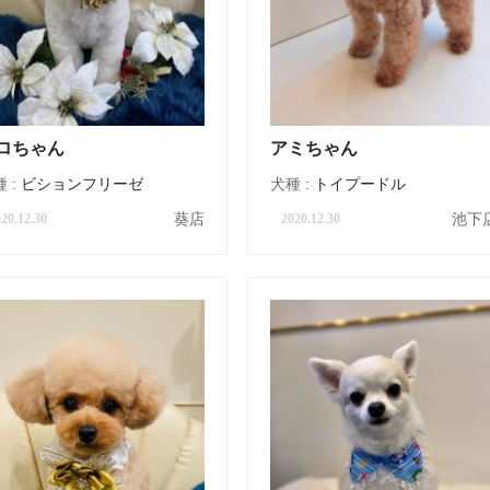
ロちゃん
アミちゃん
 :
ビションフリーゼ
犬種 :
トイプードル
葵店
池下
20.12.30
2020.12.30