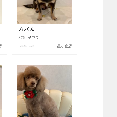
ブルくん
犬種 :
チワワ
店
星ヶ丘店
2020.12.28