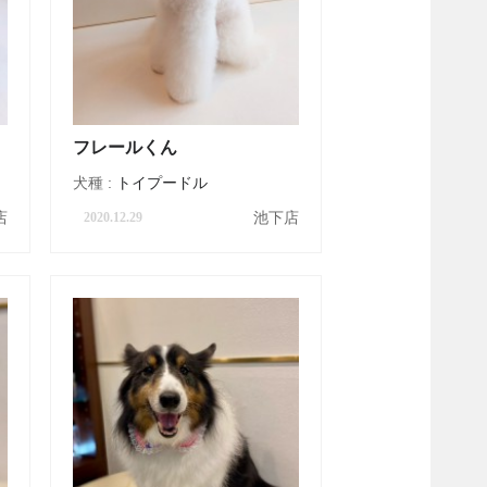
フレールくん
犬種 :
トイプードル
店
池下店
2020.12.29