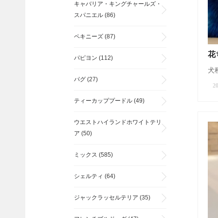
キャバリア・キングチャールズ・
スパニエル
(86)
ペキニーズ
(87)
花
パピヨン
(112)
犬種
パグ
(27)
20
ティーカッププードル
(49)
ウエストハイランドホワイトテリ
ア
(50)
ミックス
(585)
シェルティ
(64)
ジャックラッセルテリア
(35)