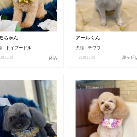
モちゃん
アールくん
 :
トイプードル
犬種 :
チワワ
葵店
星ヶ丘
20.12.29
2020.12.30