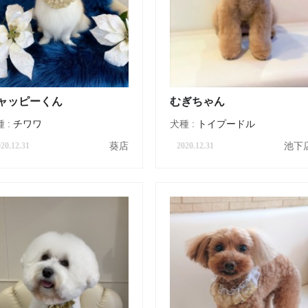
ャッピーくん
むぎちゃん
 :
チワワ
犬種 :
トイプードル
葵店
池下
20.12.31
2020.12.31