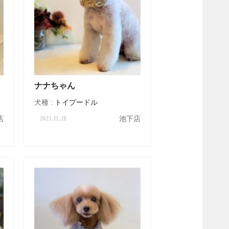
ナナちゃん
犬種 :
トイプードル
店
池下店
2021.11.28