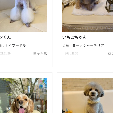
ンくん
いちごちゃん
 :
トイプードル
犬種 :
ヨークシャーテリア
星ヶ丘店
葵
21.11.30
2021.11.30