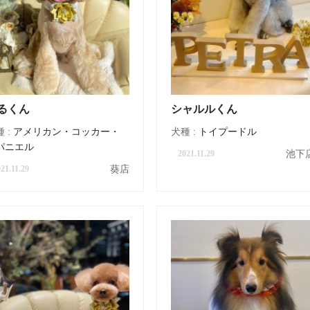
るくん
シャルルくん
 :
アメリカン・コッカー・
犬種 :
トイプードル
パニエル
池下
2021.11.29
葵店
21.11.29