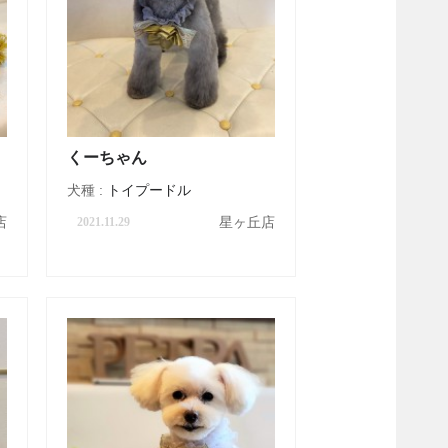
くーちゃん
犬種 :
トイプードル
店
星ヶ丘店
2021.11.29