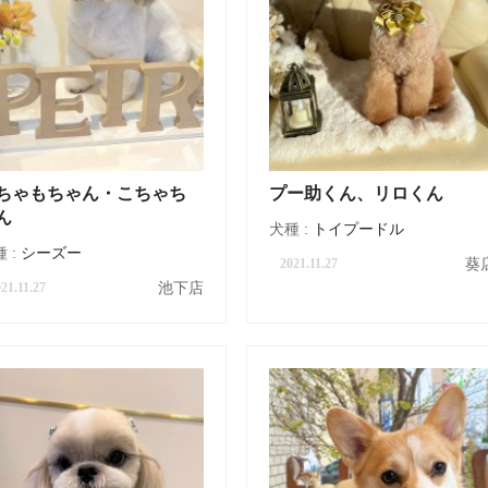
ちゃもちゃん・こちゃち
プー助くん、リロくん
ん
犬種 :
トイプードル
 :
シーズー
葵
2021.11.27
池下店
21.11.27