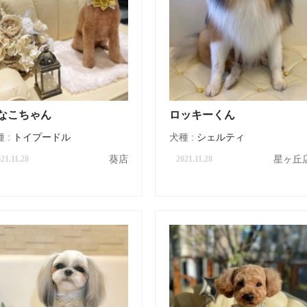
なこちゃん
ロッキーくん
 :
トイプードル
犬種 :
シェルティ
葵店
星ヶ丘
21.11.28
2021.11.28