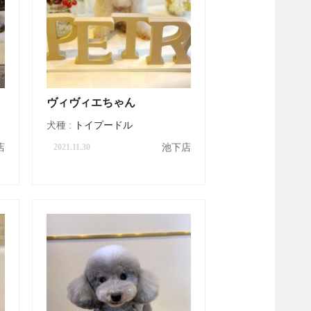
ヴィヴィエちゃん
犬種 :
トイプードル
店
池下店
2021.11.30