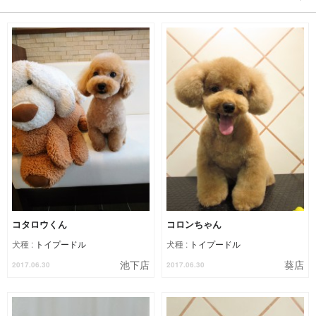
コタロウくん
コロンちゃん
犬種 :
トイプードル
犬種 :
トイプードル
池下店
葵店
2017.06.30
2017.06.30