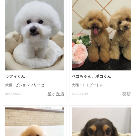
ラフィくん
ペコちゃん、ポコくん
犬種 :
ビションフリーゼ
犬種 :
トイプードル
星ヶ丘店
葵店
2017.06.30
2017.06.29