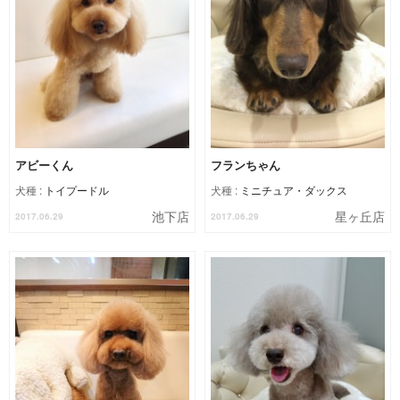
アビーくん
フランちゃん
犬種 :
トイプードル
犬種 :
ミニチュア・ダックス
池下店
星ヶ丘店
2017.06.29
2017.06.29