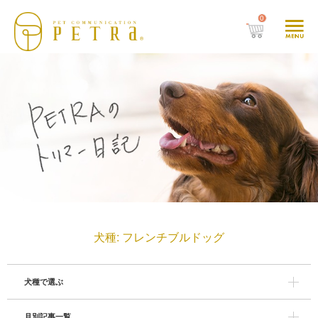
0
犬種: フレンチブルドッグ
犬種で選ぶ
月別記事一覧