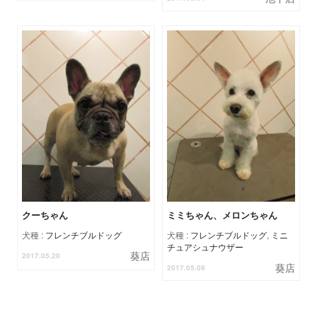
クーちゃん
ミミちゃん、メロンちゃん
犬種 :
フレンチブルドッグ
犬種 :
フレンチブルドッグ
,
ミニ
チュアシュナウザー
葵店
2017.05.20
葵店
2017.05.09