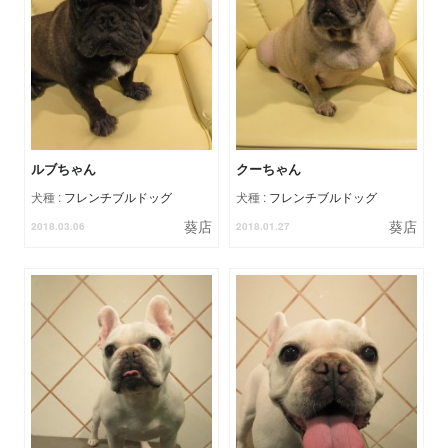
ルブちゃん
クーちゃん
犬種 :
フレンチブルドッグ
犬種 :
フレンチブルドッグ
葵店
葵店
2018.03.06
2018.01.27